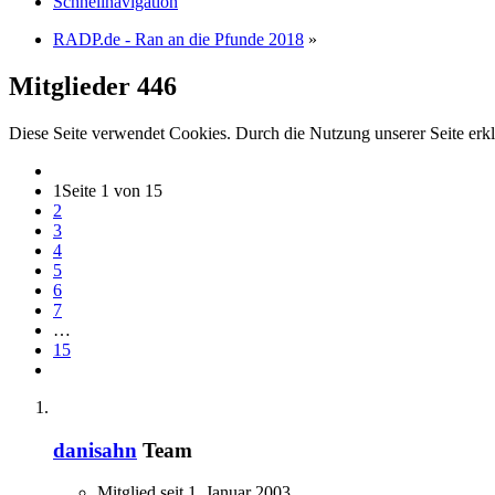
Schnellnavigation
RADP.de - Ran an die Pfunde 2018
»
Mitglieder
446
Diese Seite verwendet Cookies. Durch die Nutzung unserer Seite erkl
1
Seite 1 von 15
2
3
4
5
6
7
…
15
danisahn
Team
Mitglied seit 1. Januar 2003