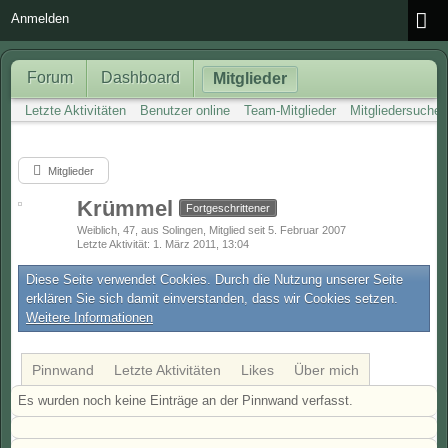
Anmelden
Forum
Dashboard
Mitglieder
Letzte Aktivitäten
Benutzer online
Team-Mitglieder
Mitgliedersuche
Mitglieder
Krümmel
Fortgeschrittener
Weiblich
47
aus Solingen
Mitglied seit 5. Februar 2007
Letzte Aktivität
1. März 2011, 13:04
Diese Seite verwendet Cookies. Durch die Nutzung unserer Seite
erklären Sie sich damit einverstanden, dass wir Cookies setzen.
Weitere Informationen
Pinnwand
Letzte Aktivitäten
Likes
Über mich
Es wurden noch keine Einträge an der Pinnwand verfasst.