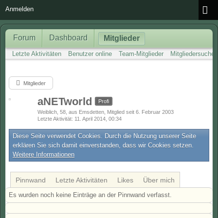
Anmelden
Forum
Dashboard
Mitglieder
Letzte Aktivitäten
Benutzer online
Team-Mitglieder
Mitgliedersuche
Mitglieder
aNETworld
Profi
Weiblich
58
aus Emsdetten
Mitglied seit 6. Februar 2003
Letzte Aktivität
11. April 2014, 00:34
Diese Seite verwendet Cookies. Durch die Nutzung unserer Seite
erklären Sie sich damit einverstanden, dass wir Cookies setzen.
Weitere Informationen
Pinnwand
Letzte Aktivitäten
Likes
Über mich
Es wurden noch keine Einträge an der Pinnwand verfasst.