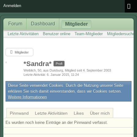
Anmelden
Forum
Dashboard
Mitglieder
Letzte Aktivitäten
Benutzer online
Team-Mitglieder
Mitgliedersuche
Mitglieder
*Sandra*
Profi
Weiblich
50
aus Duisburg
Mitglied seit 4. September 2003
Letzte Aktivität
6. Januar 2015, 11:24
Diese Seite verwendet Cookies. Durch die Nutzung unserer Seite
erklären Sie sich damit einverstanden, dass wir Cookies setzen.
Weitere Informationen
Pinnwand
Letzte Aktivitäten
Likes
Über mich
Es wurden noch keine Einträge an der Pinnwand verfasst.